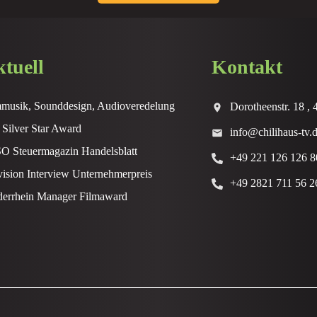
tuell
Kontakt
mmusik, Sounddesign, Audioveredelung
Dorotheenstr. 18 ,
Silver Star Award
info@chilihaus-tv.
O Steuermagazin Handelsblatt
+49 221 126 126 8
ision Interview Unternehmerpreis
+49 2821 711 56 2
derrhein Manager Filmaward